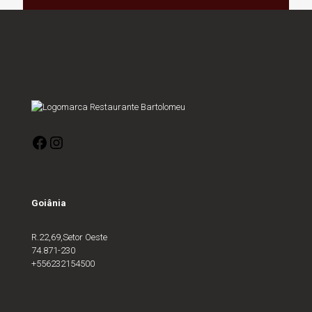
Goiânia
R.22,69,Setor Oeste
74.871-230
+556232154500